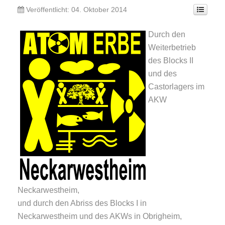
Veröffentlicht: 04. Oktober 2014
Durch den
Weiterbetrieb
des Blocks II
und des
Castorlagers im
AKW
Neckarwestheim,
und durch den Abriss des Blocks I in
Neckarwestheim und des AKWs in Obrigheim,